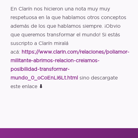
Glosario
En Clarín nos hicieron una nota muy muy
respetuosa en la que hablamos otros conceptos
Entrevistas
además de los que hablamos siempre. ¡Obvio
Polymapa
que queremos transformar el mundo! Si estás
suscripto a Clarín miralá
Openguia
acá:
https://www.clarin.com/relaciones/poliamor-
Podcast
militante-abrimos-relacion-creiamos-
posibilidad-transformar-
mundo_0_oCoEnLi6Lt.html
sino descargate
este enlace
⬇