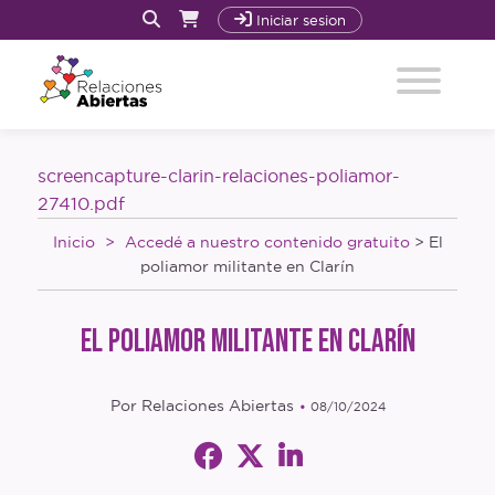
Iniciar sesion
Inicio
screencapture-clarin-relaciones-poliamor-
Quiénes Somos y Cómo trabajamos
27410.pdf
Inicio
Accedé a nuestro contenido gratuito
> El
Acompañamiento
poliamor militante en Clarín
Nuestro Libro: La Revolución Sexoafectiva
El poliamor militante en Clarín
Cursos
Por Relaciones Abiertas
08/10/2024
Recursos
Blog