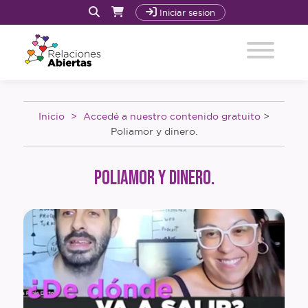
Iniciar sesion
Inicio
Inicio
Accedé a nuestro contenido gratuito
>
Quiénes Somos y Cómo trabajamos
Poliamor y dinero.
Acompañamiento
Poliamor y dinero.
Nuestro Libro: La Revolución Sexoafectiva
Cursos
Recursos
Blog