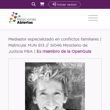
Iniciar sesion
Inicio
Mediador especializado en conflictos familiares |
Quiénes Somos y Cómo trabajamos
Matricula: MJN 613 // SI046 Ministerio de
Justicia PBA |
Es miembro de la OpenGuía
Acompañamiento
Nuestro Libro: La Revolución Sexoafectiva
Cursos
Recursos
Blog