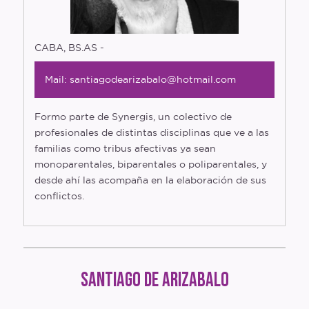
Glosario
Entrevistas
CABA, BS.AS -
Polymapa
Mail: santiagodearizabalo@hotmail.com
Openguia
Formo parte de Synergis, un colectivo de
Podcast
profesionales de distintas disciplinas que ve a las
familias como tribus afectivas ya sean
monoparentales, biparentales o poliparentales, y
desde ahí las acompaña en la elaboración de sus
conflictos.
Santiago de Arizabalo