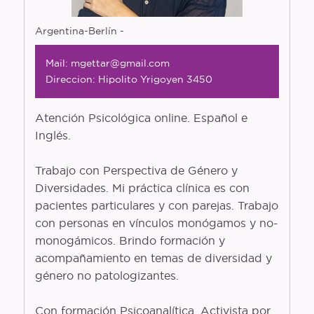
Glosario
Argentina-Berlín -
Entrevistas
Mail: mgettar@gmail.com
Polymapa
Direccion: Hipolito Yrigoyen 3450
Openguia
Atención Psicológica online. Español e
Podcast
Inglés.
Trabajo con Perspectiva de Género y
Diversidades. Mi práctica clínica es con
pacientes particulares y con parejas. Trabajo
con personas en vínculos monógamos y no-
monogámicos. Brindo formación y
acompañamiento en temas de diversidad y
género no patologizantes.
Con formación Psicoanalítica. Activista por