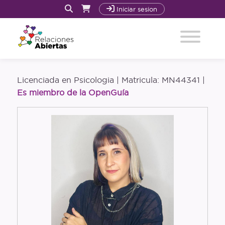
Iniciar sesion
Inicio
Licenciada en Psicologia | Matricula: MN44341 |
Quiénes Somos y Cómo trabajamos
Es miembro de la OpenGuía
Acompañamiento
Nuestro Libro: La Revolución Sexoafectiva
Cursos
Recursos
Blog