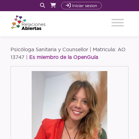
Iniciar sesion
Inicio
Psicóloga Sanitaria y Counsellor | Matricula: AO
Quiénes Somos y Cómo trabajamos
13747 |
Es miembro de la OpenGuía
Acompañamiento
Nuestro Libro: La Revolución Sexoafectiva
Cursos
Recursos
Blog