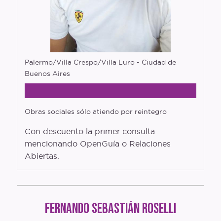
Glosario
Entrevistas
Polymapa
Palermo/Villa Crespo/Villa Luro - Ciudad de
Openguia
Buenos Aires
Podcast
Obras sociales sólo atiendo por reintegro
Con descuento la primer consulta
mencionando OpenGuía o Relaciones
Abiertas.
Fernando Sebastián Roselli