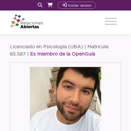
Iniciar sesion
Inicio
Licenciado en Psicología (UBA) | Matricula:
Quiénes Somos y Cómo trabajamos
65.587 |
Es miembro de la OpenGuía
Acompañamiento
Nuestro Libro: La Revolución Sexoafectiva
Cursos
Recursos
Blog