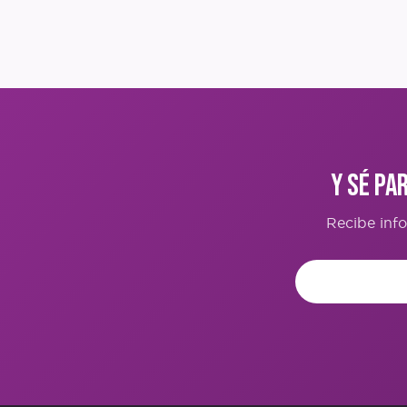
y sé pa
Recibe inf