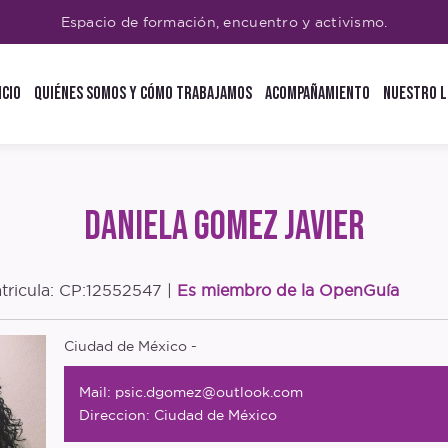
Espacio de formación, encuentro y activismo.
icio
Quiénes Somos y Cómo trabajamos
Acompañamiento
Nuestro L
Blog
Glos
Entr
Poly
Daniela Gomez Javier
Open
Podc
atricula: CP:12552547 |
Es miembro de la OpenGuía
Ciudad de México -
Mail: psic.dgomez@outlook.com
Direccion: Ciudad de México