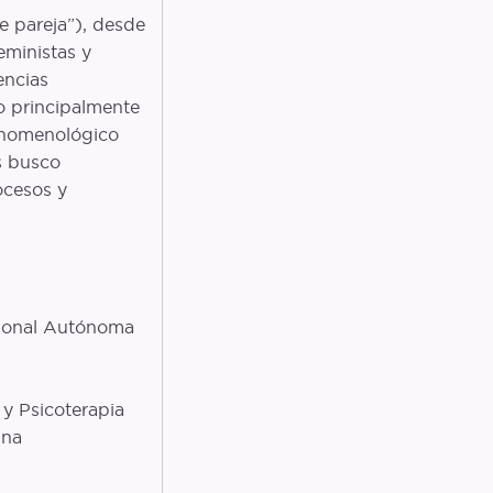
de pareja”), desde
eministas y
encias
co principalmente
enomenológico
es busco
ocesos y
cional Autónoma
y Psicoterapia
ana