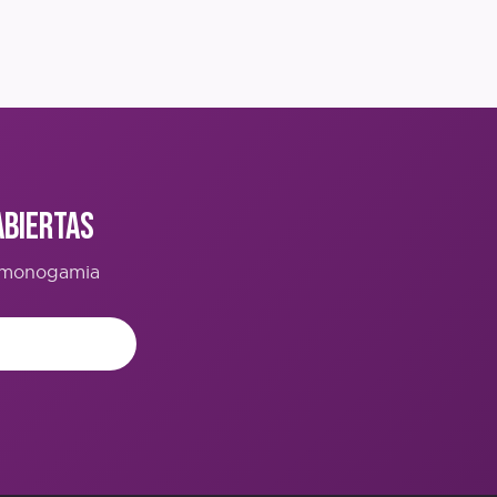
Abiertas
o-monogamia