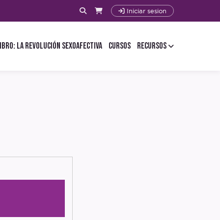
Iniciar sesion
ibro: La Revolución Sexoafectiva
Cursos
Recursos
ario
evistas
mapa
guia
ast