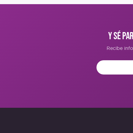
y sé pa
Recibe inf