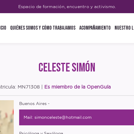
Espacio de formación, encuentro y activismo.
icio
Quiénes Somos y Cómo trabajamos
Acompañamiento
Nuestro L
Blog
Glos
Entr
Poly
Celeste Simón
Open
Podc
atricula: MN71308 |
Es miembro de la OpenGuía
Buenos Aires -
Mail: simonceleste@hotmail.com
Psicóloga y Sexóloga.