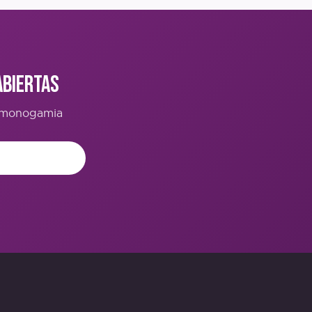
Abiertas
o-monogamia