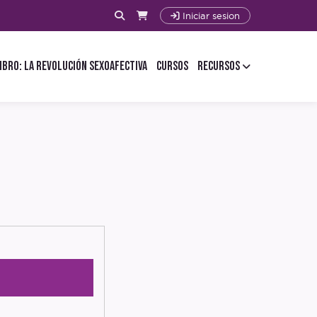
Iniciar sesion
ibro: La Revolución Sexoafectiva
Cursos
Recursos
ario
evistas
mapa
guia
ast